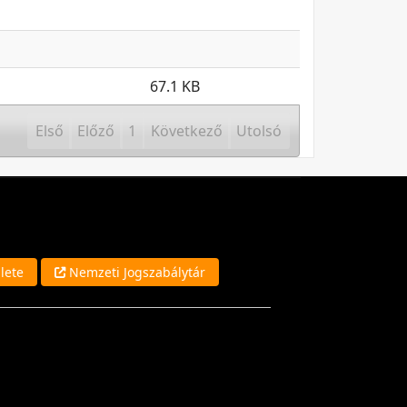
67.1 KB
Első
Előző
1
Következő
Utolsó
lete
Nemzeti Jogszabálytár