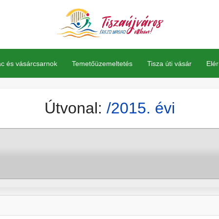
Ke
ac és vásárcsarnok
Temetőüzemeltetés
Tisza úti vásár
Elé
Útvonal:
/2015. évi