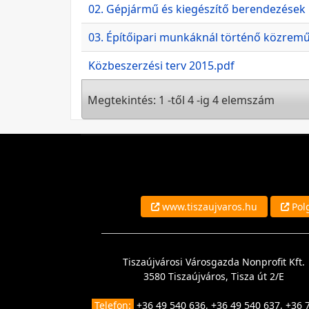
02. Gépjármű és kiegészítő berendezések
03. Építőipari munkáknál történő közrem
Közbeszerzési terv 2015.pdf
Megtekintés: 1 -től 4 -ig 4 elemszám
www.tiszaujvaros.hu
Polg
Tiszaújvárosi Városgazda Nonprofit Kft.
3580 Tiszaújváros, Tisza út 2/E
Telefon:
+36 49 540 636, +36 49 540 637, +36 