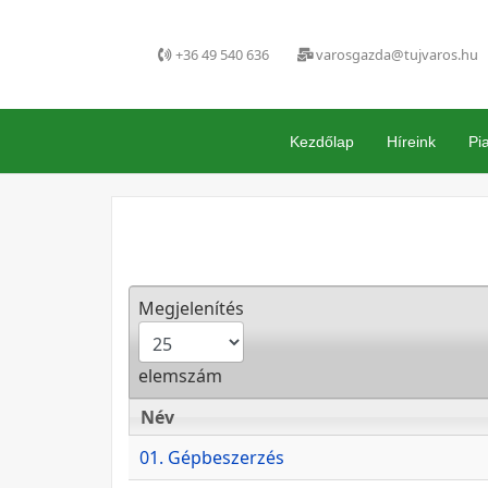
+36 49 540 636
varosgazda@tujvaros.hu
Kezdőlap
Híreink
Pi
Megjelenítés
elemszám
Név
Név
01. Gépbeszerzés