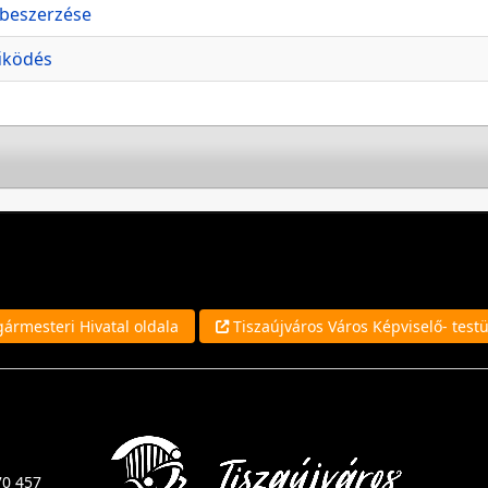
 beszerzése
űködés
ármesteri Hivatal oldala
Tiszaújváros Város Képviselő- testü
70 457