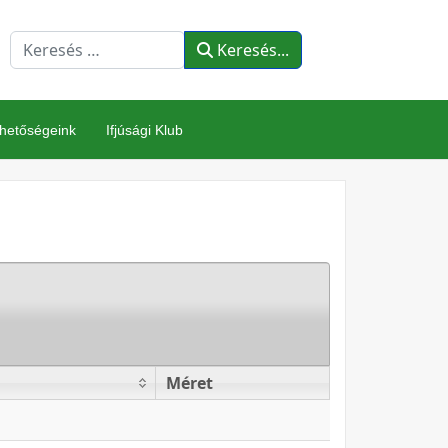
resés...
Keresés...
rhetőségeink
Ifjúsági Klub
Méret
Méret