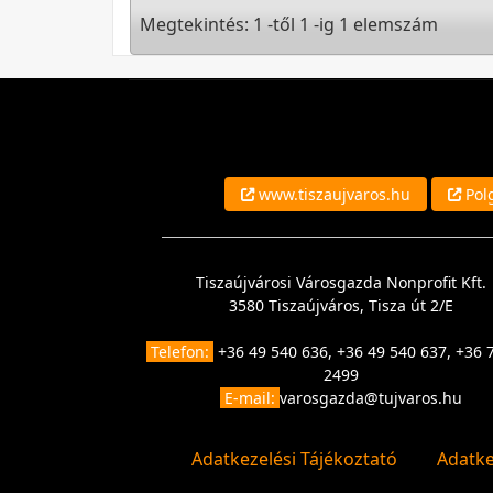
Megtekintés: 1 -től 1 -ig 1 elemszám
www.tiszaujvaros.hu
Polg
Tiszaújvárosi Városgazda Nonprofit Kft.
3580 Tiszaújváros, Tisza út 2/E
Telefon:
+36 49 540 636, +36 49 540 637, +36 
2499
E-mail:
varosgazda@tujvaros.hu
Adatkezelési Tájékoztató
Adatke