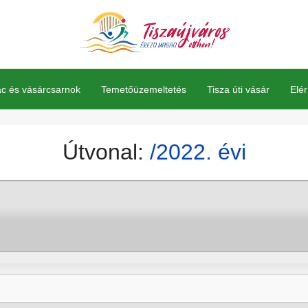
Ke
ac és vásárcsarnok
Temetőüzemeltetés
Tisza úti vásár
Elé
Útvonal:
/2022. évi