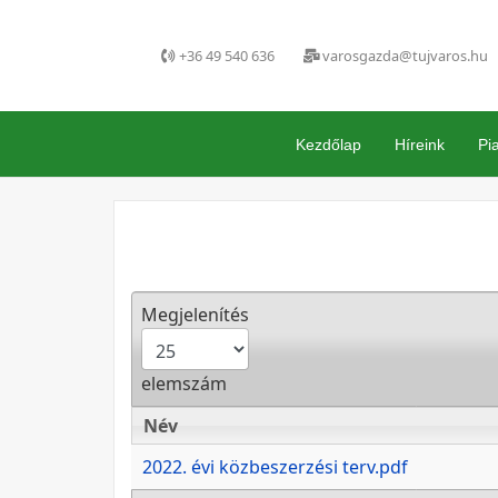
+36 49 540 636
varosgazda@tujvaros.hu
Kezdőlap
Híreink
Pi
Megjelenítés
elemszám
Név
Név
2022. évi közbeszerzési terv.pdf