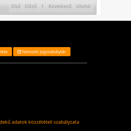
Első
Előző
1
Következő
Utolsó
lete
Nemzeti Jogszabálytár
dekű adatok közzétételi szabályzata