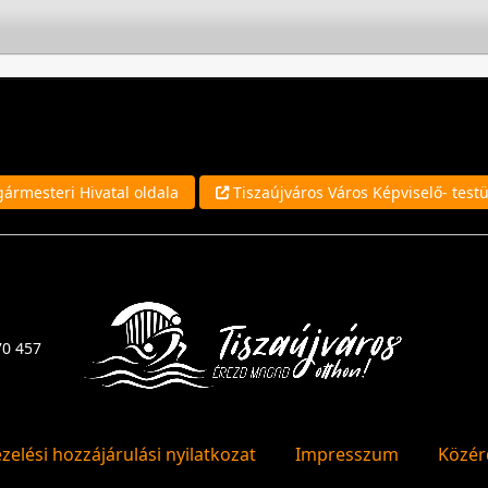
ármesteri Hivatal oldala
Tiszaújváros Város Képviselő- testü
70 457
zelési hozzájárulási nyilatkozat
Impresszum
Közér