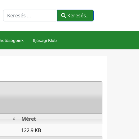
resés...
Keresés...
rhetőségeink
Ifjúsági Klub
Méret
Méret
122.9 KB