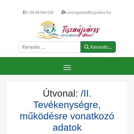
+36 49 540 636
varosgazda@tujvaros.hu
Keresés...
Keresés...
Útvonal:
/II.
Tevékenységre,
működésre vonatkozó
adatok