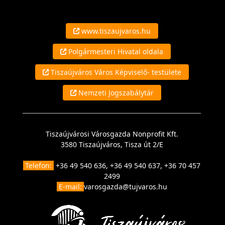
www.tiszaujvaros.hu
Polgármesteri Hivatal oldala
Tiszaújváros Város Képviselő- testülete
Nemzeti Jogszabálytár
Tiszaújvárosi Városgazda Nonprofit Kft.
3580 Tiszaújváros, Tisza út 2/E
Telefon:
+36 49 540 636, +36 49 540 637, +36 70 457
2499
E-mail:
varosgazda@tujvaros.hu