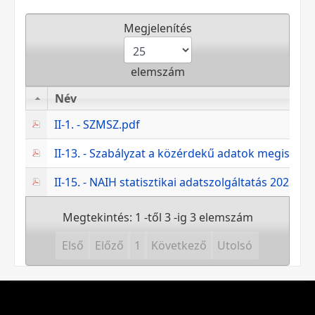
Megjelenítés
elemszám
Név
Név
II-1. - SZMSZ.pdf
II-13. - Szabályzat a közérdekű adatok megismer
II-15. - NAIH statisztikai adatszolgáltatás 2025. 
Megtekintés: 1 -től 3 -ig 3 elemszám
Első
Előző
1
Következő
Utolsó